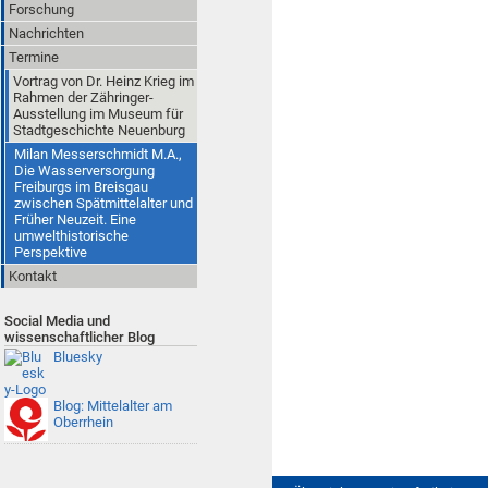
Forschung
Nachrichten
Termine
Vortrag von Dr. Heinz Krieg im
Rahmen der Zähringer-
Ausstellung im Museum für
Stadtgeschichte Neuenburg
Milan Messerschmidt M.A.,
Die Wasserversorgung
Freiburgs im Breisgau
zwischen Spätmittelalter und
Früher Neuzeit. Eine
umwelthistorische
Perspektive
Kontakt
Social Media und
wissenschaftlicher Blog
Bluesky
Blog: Mittelalter am
Oberrhein