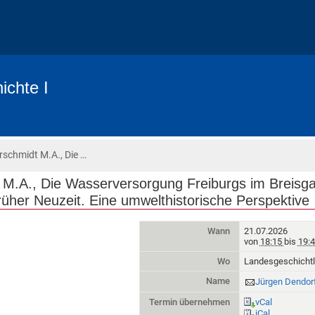
ichte I
schmidt M.A., Die …
 M.A., Die Wasserversorgung Freiburgs im Breisg
rüher Neuzeit. Eine umwelthistorische Perspektive
Wann
21.07.2026
von
18:15
bis
19:
Wo
Landesgeschichtli
Name
Jürgen Dendorf
Termin übernehmen
vCal
iCal