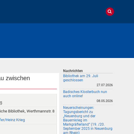
Nachrichten
Bibliothek am 29. Juli
au zwischen
geschlossen
27.07.2026
Badisches Klosterbuch nun
auch online!
08.05.2026
45
Neuerscheinungen:
che Bibliothek, Werthmannstr. 8
Tagungsbericht zu
„Neuenburg und der
er/Heinz Krieg
Bauernkrieg im
Markgräflerland“ (19. /20.
September 2025 in Neuenburg
am Rhein)