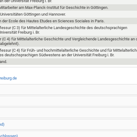
an der Universität Freiburg i. Br.
itarbeiter am Max-Planck-Institut für Geschichte in Göttingen.
Universitäten Göttingen und Hannover.
n der Ecole des Hautes Etudes en Sciences Sociales in Paris.
fessur (C 3) für Mittelalterliche Landesgeschichte des deutschsprachigen
versität Freiburg i. Br.
r (C 4) für Mittelalterliche Geschichte und Vergleichende Landesgeschichte an 
(abgelehnt).
essur (C 4) für Früh- und hochmittelalterliche Geschichte und für Mittelalterlic
s deutschsprachigen Südwestens an der Universität Freiburg i. Br.
tand.
reiburg.de
nd)
schlossen)