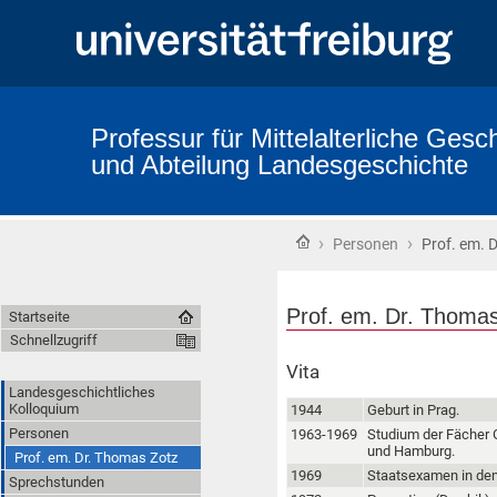
Professur für Mittelalterliche Gesch
und Abteilung Landesgeschichte
›
›
Startseite
Personen
Prof. em. 
Prof. em. Dr. Thoma
Startseite
Schnellzugriff
Vita
Landesgeschichtliches
Kolloquium
1944
Geburt in Prag.
Personen
1963-1969
Studium der Fächer G
und Hamburg.
Prof. em. Dr. Thomas Zotz
1969
Staatsexamen in den 
Sprechstunden