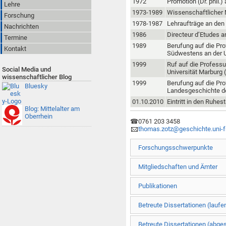
1972
Promotion (Dr. phil.) 
Lehre
1973-1989
Wissenschaftlicher M
Forschung
1978-1987
Lehraufträge an den 
Nachrichten
1986
Directeur d’Etudes a
Termine
1989
Berufung auf die Pro
Kontakt
Südwestens an der Uni
1999
Ruf auf die Professu
Social Media und
Universität Marburg 
wissenschaftlicher Blog
1999
Berufung auf die Prof
Bluesky
Landesgeschichte de
01.10.2010
Eintritt in den Ruhes
Blog: Mittelalter am
Oberrhein
☎0761 203 3458
thomas.zotz@geschichte.uni-f
Forschungsschwerpunkte
Mitgliedschaften und Ämter
Publikationen
Betreute Dissertationen (laufe
Betreute Dissertationen (abge